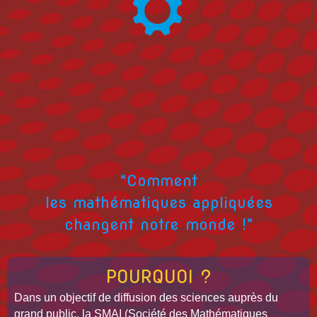
“Comment
les
mathématiques
appliquées
changent
notre monde !”
POURQUOI ?
Dans un objectif de diffusion des sciences auprès du
grand public, la SMAI (Société des Mathématiques