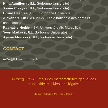
Nina Aguillon
(LJLL, Sorbonne Université)
Xavier Claeys
(LJLL, Sorbonne Université)
Bruno Despres
(LJLL, Sorbonne Université)
Alexandre Ern
(CERMICS , Ecole nationale des ponts et
chaussées)
Raphaèle
Herbin
(I2M, Université d’Aix-Marseille).
Yvon Maday
(LJLL, Sorbonne Université)
Ayman Moussa
(LJLL, Sorbonne Université)
CONTACT
m2ai@ljll.math.upmc.fr
© 2023 - M2AI - Mois des mathématiques appliquées
et industrielles |
Mentions légales
design : Claude-Matthieu Pezon